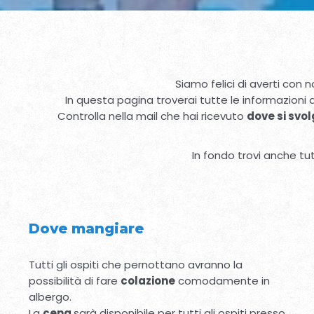
Siamo felici di averti con n
In questa pagina troverai tutte le informazioni d
Controlla nella mail che hai ricevuto
dove si svol
In fondo trovi anche tutt
Dove mangiare
Tutti gli ospiti che pernottano avranno la
possibilità di fare
colazione
comodamente in
albergo.
La
cena
sarà disponibile per tutti gli ospiti presso