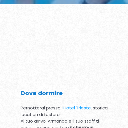
Dove dormire
Pernotterai presso l’
Hotel Trieste
, storica
location di fosforo.
Al tuo arrivo, Armando e il suo staff ti
aspetteranno per fare il
check-in
!