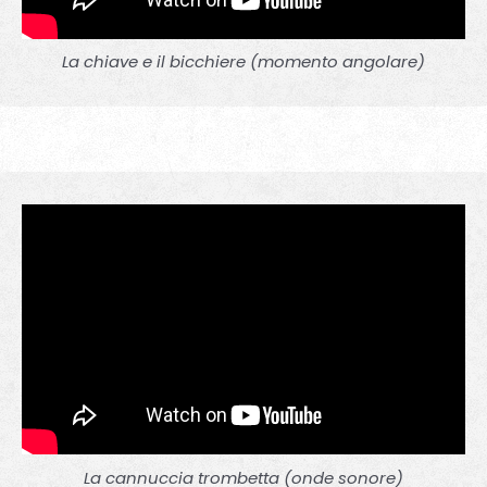
La chiave e il bicchiere (momento angolare)
La cannuccia trombetta (onde sonore)