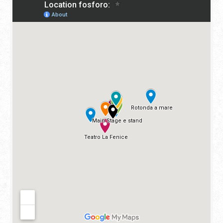
Ci sono tante
location
in questa edizione di fosforo.
Per aiutarti, abbiamo creato questa
mappa
interattiva
per poterle raggiungere facilmente.
Clicca sulla location che vuoi raggiungere e
ottieni le
indicazioni
, sia a piedi che in auto. Ti aspettiamo!