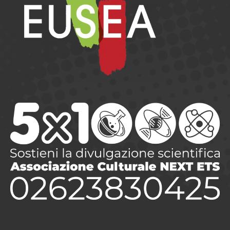
European
Science
Engagement
Association