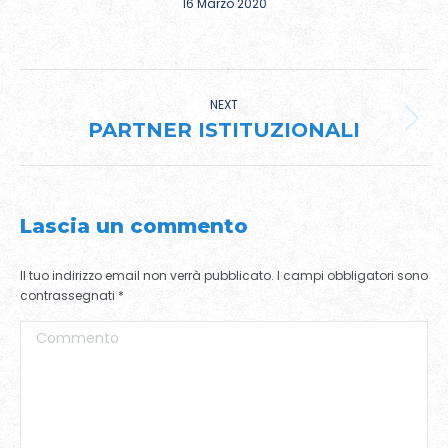
16 Marzo 2020
ALBUM
NAVIGATION
NEXT
Next
PARTNER ISTITUZIONALI
album:
Lascia un commento
Il tuo indirizzo email non verrà pubblicato. I campi obbligatori sono
contrassegnati
*
Commento